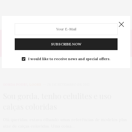
Tag:
SUBSCRIBE NOW
MENTA
I would like to receive news and special offers.
GORDA PODE?
,
LOOKS
28 DE SETEMBRO DE 2013
Sou gorda, tenho celulites e uso
calças coloridas
Olá queridas, estava olhando umas referências de modelos plus
size de calças coloridas. Uma coisa…