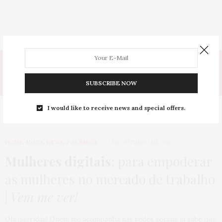
Tag:
MERCADO DE TRABALHO
SUBSCRIBE NOW
I would like to receive news and special offers.
HOME
,
MODA
,
NEWS
,
POLÊMICA
2 DE OUTUBRO DE 2015
Mulheres digitais
: para empoderar
as mulheres no mercado de trabalho
|
Vem me ver!
Olá queridas! Quem me acompanha nas redes sociais já sabe que