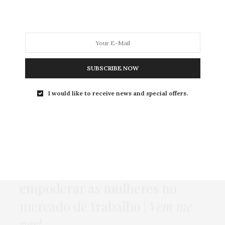
MODA
MODA MASCULINA
BELEZA
SOBRE
SUBSCRIBE NOW
Tag:
MERCADO DIGITAL
I would like to receive news and special offers.
HOME
,
MODA
,
NEWS
,
POLÊMICA
2 DE OUTUBRO DE 2015
Mulheres digitais
: para
empoderar as mulheres no
mercado de trabalho |
Vem me
ver!