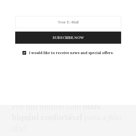
MODA
MODA MASCULINA
BELEZA
SOBRE
SUBSCRIBE NOW
I would like to receive news and special offers.
Tag:
MERGULHO
COMPRAS
,
HOME
,
MODA
,
ONLINE
,
PUBLI
26 DE NOVEMBRO DE 2015
Por um mundo com
mais
biquíni confortável
para a
plus
size
!