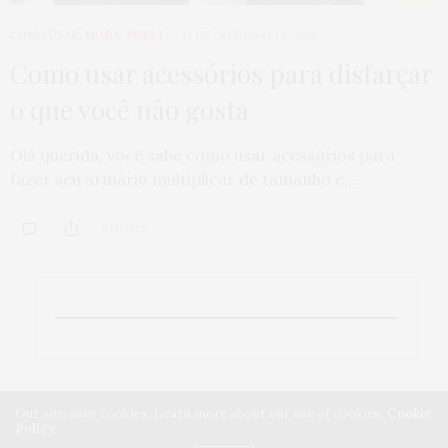
COMO USAR
,
MODA
,
PUBLI
14 DE OUTUBRO DE 2014
Como usar acessórios para disfarçar
o que você não gosta
Olá querida, você sabe como usar acessórios para
fazer seu armário multiplicar de tamanho e,…
0 SHARES
Our site uses cookies. Learn more about our use of cookies:
Cookie
Policy