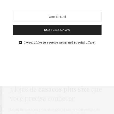
SUBSCRIBE NOW
MODA
MODA MASCULINA
BELEZA
SOBRE
I would like to receive news and special offers.
Tag:
MODA FASHION
COMPRAS
,
HOME
,
MODA
,
NEWS
,
ONLINE
,
PARA IR
,
ROTEIROS
12 DE AGOSTO DE 2023
3 lojas de
casacos plus size
que
você precisa conhecer
Lojas de casacos plus size que trazem informação de