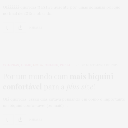
Oláááááá queridas!!!! Estive ausente por umas semanas porque
no final de 2015 a obra do…
0 SHARES
COMPRAS
,
HOME
,
MODA
,
ONLINE
,
PUBLI
26 DE NOVEMBRO DE 2015
Por um mundo com
mais biquíni
confortável
para a
plus size
!
Olá queridas, esses dias estava pensando em como é importante
um biquíni confortável (ou maiô),…
0 SHARES