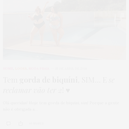
HOME
,
LOOKS
,
MODA PRAIA
18 DE ABRIL DE 2016
Tem
gorda de biquíni
, SIM… E
se
reclamar vão ter 2
! ♥
Olá queridas! Hoje tem gorda de biquíni, sim! Porque a gente
não é obrigada a…
10 SHARES