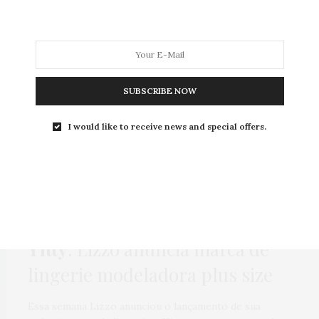
MODA
MODA MASCULINA
BELEZA
SOBRE
SUBSCRIBE NOW
I would like to receive news and special offers.
Tag:
MODELADORES
COMPRAS
,
HOME
,
MODA
,
NEWS
,
ONLINE
8 DE ABRIL DE 2022
Yitty
: Lizzo anuncia marca de
lingerie modeladora plus size
Essa semana Lizzo anunciou o lançamento de sua