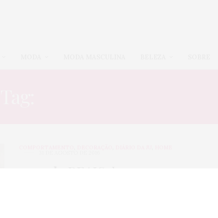
MODA
MODA MASCULINA
BELEZA
SOBRE
Tag:
MORANDO SOZINHA
COMPORTAMENTO
,
DECORAÇÃO
,
DIÁRIO DA JU
,
HOME
31 DE AGOSTO DE 2016
15
medo REAIS
de morar
sozinha
Olá queridas! Me mudei da casa dos meus pais esse ano,