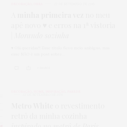
DECORAÇÃO
,
OBRA
22 DE SETEMBRO DE 2015
A
minha primeira vez
no meu
apê novo ♥ e erros na 1ª vistoria
|
Morando sozinha
♥ Olá queridas!!! Esse título ficou meio ambíguo, mas
esse NÃO é um post sobre…
0 SHARES
DECORAÇÃO
,
HOME
,
INSPIRAÇÃO
,
PAREDE
22 DE SETEMBRO DE 2015
Metro White
o revestimento
retrô da minha cozinha
inspirado no metrô de Paris