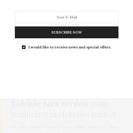
SUBSCRIBE NOW
MODA
MODA MASCULINA
BELEZA
SOBRE
I would like to receive news and special offers.
Tag:
MUITO PESO
DECORAÇÃO
,
HOME
13 DE ABRIL DE 2021
Colchão para gordos:
como
comprar o modelo dos sonhos
Oi, gente linda! Perdoem o trocadilho infame do título,