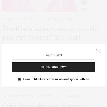
HOME
,
LOOKS
,
VESTIDO
4 DE OUTUBRO DE 2019
Tendência neon:
com esse vestido
plus size ficou até fácil usar!
Oi, gente linda!!! Olha, se tem uma tendência que eu acho
DIFICÍLIMA é o neon……
0 SHARES
SUBSCRIBE NOW
I would like to receive news and special offers.
CASACO
,
HOME
,
JEANS
,
LOOKS
,
PUBLI
3 DE JUNHO DE 2015
Calça jeans plus size destroyed
,