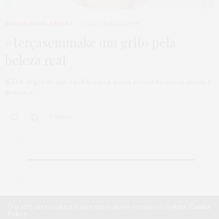
BEAUTY NEWS
,
BELEZA
22 DE JULHO DE 2014
#terçasemmake um grito pela
beleza real
Não é segredo que eu defendo a nossa beleza real com unhas e
dentes e…
0 SHARES
Our site uses cookies. Learn more about our use of cookies:
Cookie
Policy