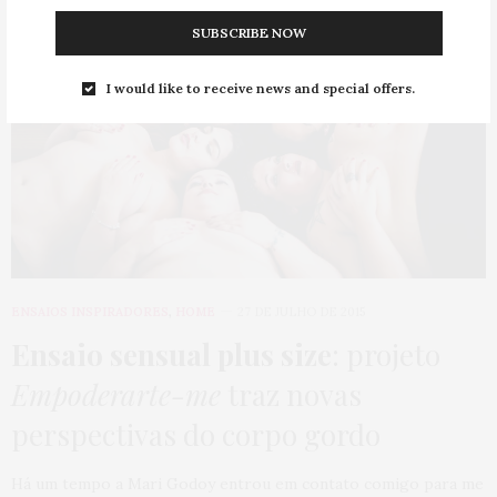
SUBSCRIBE NOW
I would like to receive news and special offers.
ENSAIOS INSPIRADORES
,
HOME
27 DE JULHO DE 2015
Ensaio sensual plus size
: projeto
Empoderarte-me
traz novas
perspectivas do corpo gordo
Há um tempo a Mari Godoy entrou em contato comigo para me