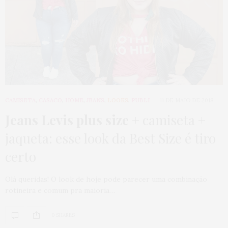
CAMISETA
,
CASACO
,
HOME
,
JEANS
,
LOOKS
,
PUBLI
11 DE MAIO DE 2018
Jeans Levis plus size
+ camiseta +
jaqueta: esse look da Best Size é tiro
certo
Olá queridas! O look de hoje pode parecer uma combinação
rotineira e comum pra maioria…
0 SHARES