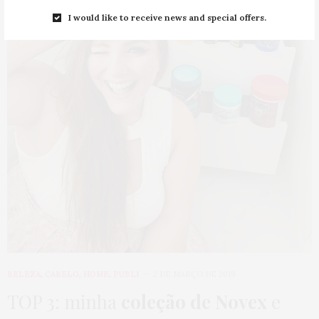
I would like to receive news and special offers.
BELEZA
,
CABELO
,
HOME
,
PUBLI
2 DE MARÇO DE 2019
TOP 3: minha
coleção de Novex
e