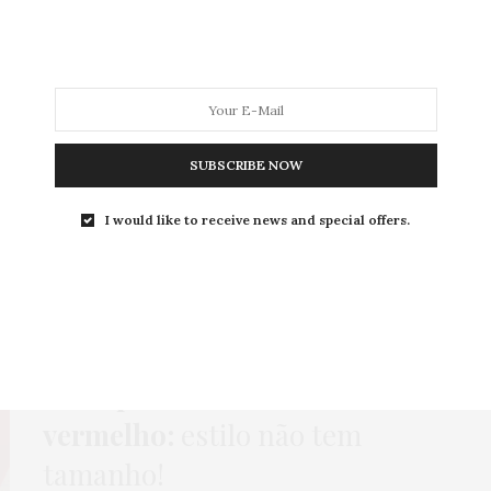
MODA
MODA MASCULINA
BELEZA
SOBRE
SUBSCRIBE NOW
ag:
OLHA QUE LINDA BIJ
I would like to receive news and special offers.
GORDA FASHION
,
HOME
,
LOOKS
,
MACACÃO
,
MEIA-CALÇA
,
SHORT
,
VESTIDO
2 DE AGOSTO DE 2023
Look plus size rosa e
vermelho:
estilo não tem
tamanho!