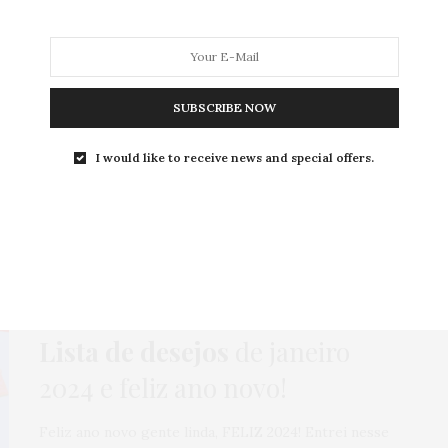
SUBSCRIBE NOW
MODA
MODA MASCULINA
BELEZA
SOBRE
I would like to receive news and special offers.
Tag:
OLLIE
COMPRAS
,
HOME
,
MODA
,
NEWS
,
ONLINE
,
ROTEIROS
12 DE JANEIRO DE 2024
Lista de desejos
de janeiro
2024 e feliz ano novo!
Feliz ano novo gente linda, FELIZ 2024! Entrei nesse