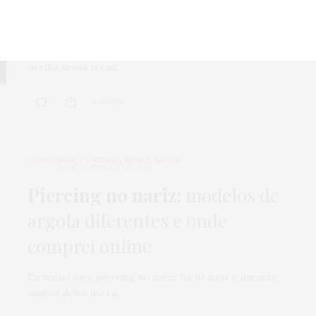
Brincos coordenados, muitos furos, penduricalhos e
uma forte tendência em joalheria: as curated ears ou
harmonização auricular, na adaptação brasileira. Veja
cuidados, recomendações e inspirações pra entrar de
orelha nessa trend.
4 SHARES
COMO USAR
,
COMPRAS
,
HOME
,
MODA
31 DE OUTUBRO DE 2017
Piercing no nariz:
modelos de
argola diferentes e onde
comprei online
Eu tenho meu piercing no nariz há 10 anos e durante
muitos deles usei a…