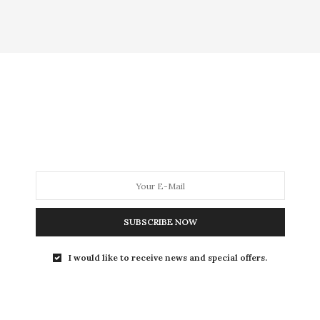
MODA
MODA MASCULINA
BELEZA
SOBRE
Tag:
ORELHA
COMO USAR
,
HOME
,
MODA
1 DE DEZEMBRO DE 2022
SUBSCRIBE NOW
Harmonização auricular ou
I would like to receive news and special offers.
Curated Ears
: a tendência da
orelha cheia de brincos