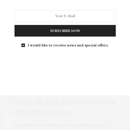
SUBSCRIBE NOW
MODA
MODA MASCULINA
BELEZA
SOBRE
I would like to receive news and special offers.
Tag:
OUTONO 2015
COLETE
,
GORDA FASHION
,
GORDA PODE?
,
HOME
,
LOOKS
24 DE MARÇO DE 2015
Colete de pelo plus size (fake) e
calça flare de onça
Olá queridas, o momento que eu taaaanto aguardei