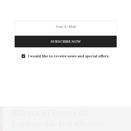
MODA
MODA MASCULINA
BELEZA
SOBRE
SUBSCRIBE NOW
Tag:
PARABENOS
I would like to receive news and special offers.
BELEZA
,
CABELO
,
HOME
,
PUBLI
,
TESTEI
24 DE ABRIL DE 2018
LIBERADONA:
Máscara de
Hidratação Novex Café
Expresso não tem silicones