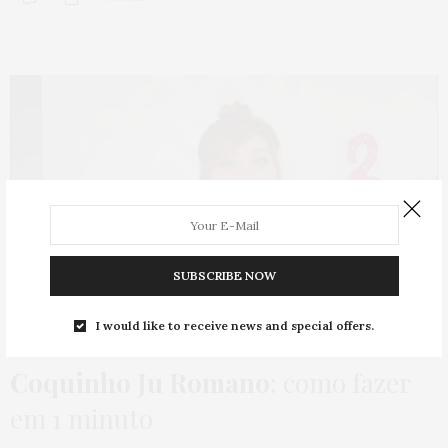
SUBSCRIBE NOW
I would like to receive news and special offers.
BELEZA
,
HOME
,
TUTORIAL
,
TUTORIAL
,
VÍDEOS
27 DE JULHO DE 2016
Coquinho Ju Romano
: como fazer
em 1 minuto