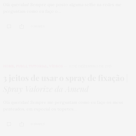
Olá queridas! Sempre que posto alguma selfie na redes me
perguntam como eu faço o…
0 SHARES
HOME
,
PUBLI
,
TUTORIAL
,
VÍDEOS
11 DE DEZEMBRO DE 2015
3 jeitos de usar o spray de fixação
|
Spray Valorize da Amend
Olá queridas! Sempre me perguntam como eu faço os meus
penteados, em especial os topetes…
0 SHARES