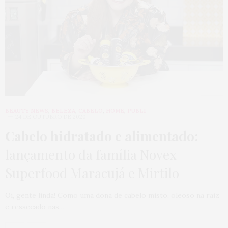
BEAUTY NEWS
,
BELEZA
,
CABELO
,
HOME
,
PUBLI
24 DE OUTUBRO DE 2020
Cabelo hidratado e alimentado:
lançamento da família Novex
Superfood Maracujá e Mirtilo
Oi, gente linda! Como uma dona de cabelo misto, oleoso na raiz
e ressecado nas…