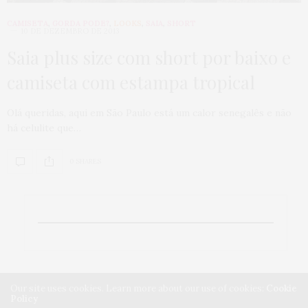
CAMISETA
,
GORDA PODE?
,
LOOKS
,
SAIA
,
SHORT
10 DE DEZEMBRO DE 2013
Saia plus size com short por baixo e
camiseta com estampa tropical
Olá queridas, aqui em São Paulo está um calor senegalês e não
há celulite que…
0 SHARES
Our site uses cookies. Learn more about our use of cookies:
Cookie
Policy