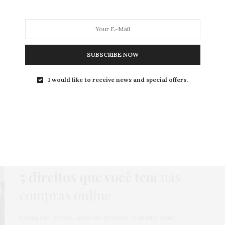
SUBSCRIBE NOW
MODA
MODA MASCULINA
BELEZA
SOBRE
I would like to receive news and special offers.
Tag:
PEÇAS COM DEFEITO
COMPRAS
,
HOME
,
MODA
,
NEWS
,
ONLINE
,
POLÊMICA
6 DE JUNHO DE 2022
5 direitos que você tem
nas
compras online
Comprar online, além de prático, é muito mais