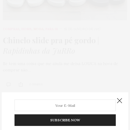
COMPRAS
,
HOME
,
MODA
,
PARA IR
18 DE JANEIRO DE 2017
Chinelo slide pra pé gordo
|
Rapidinhas da JuRRo
Se tem uma coisa que me ainda me deixa LOUCA na hora de
comprar são…
0 SHARES
SUBSCRIBE NOW