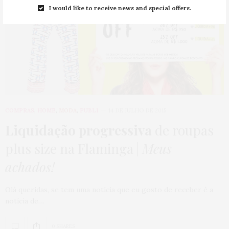
I would like to receive news and special offers.
COMPRAS
,
HOME
,
MODA
,
PUBLI
14 DE JULHO DE 2015
Liquidação progressiva
de roupas
plus size na Flaminga |
Meus
achados!
Olá queridas, se tem uma notícia que eu gosto de receber é a
notícia de…
0 SHARES