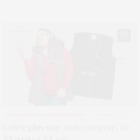
11
COMPRAS
,
HOME
,
MODA
,
ONLINE
,
ROTEIROS
4 DE JUNHO DE 2015
Colete plus size
: onde comprar |
De
R$ 99,90 a R$ 309