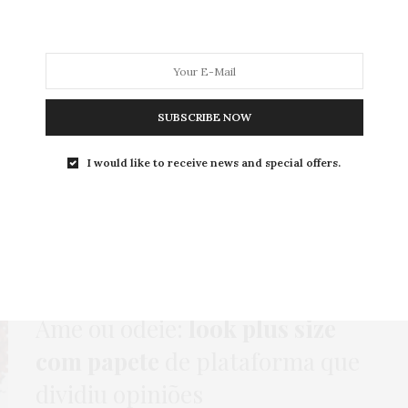
MODA
MODA MASCULINA
BELEZA
SOBRE
SUBSCRIBE NOW
I would like to receive news and special offers.
ag:
PENTEADOS ESTILOS
GORDA FASHION
,
GORDA PODE?
,
HOME
,
LOOKS
,
MODA
,
VESTIDO
28 DE SETEMBRO DE 2023
Ame ou odeie:
look plus size
com papete
de plataforma que
dividiu opiniões