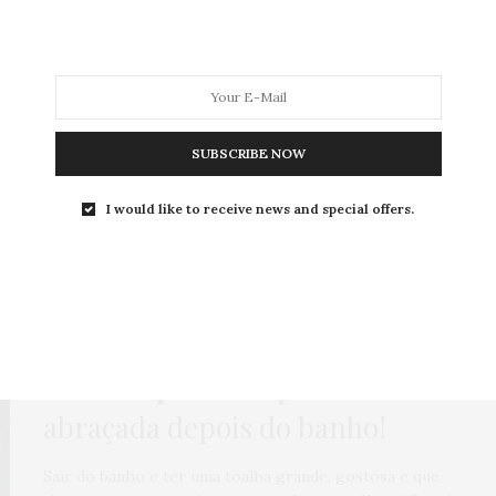
MODA
MODA MASCULINA
BELEZA
SOBRE
SUBSCRIBE NOW
Tag:
PLURAL
I would like to receive news and special offers.
COMPRAS
,
HOME
,
MODA
,
NEWS
,
ONLINE
,
ROTEIROS
10 DE JANEIRO DE 2022
Toalhas plus size
para ser
abraçada depois do banho!
Sair do banho e ter uma toalha grande, gostosa e que