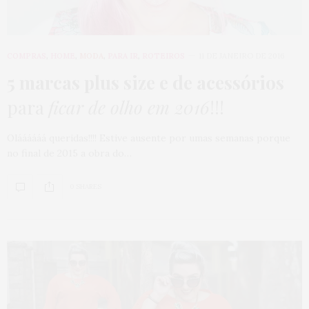
COMPRAS
,
HOME
,
MODA
,
PARA IR
,
ROTEIROS
11 DE JANEIRO DE 2016
5 marcas plus size e de acessórios
para
ficar de olho em 2016
!!!
Oláááááá queridas!!!! Estive ausente por umas semanas porque
no final de 2015 a obra do…
0 SHARES