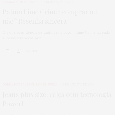
BELEZA
,
HOME
,
TESTEI
2 DE MARÇO DE 2015
Batom Lime Crime: comprar ou
não? Resenha sincera
Olá queridas, depois de tanto ver o batom Lime Crime fazendo
sucesso nas bocas por…
0 SHARES
GORDA PODE?
,
JEANS
,
LOOKS
,
PUBLI
6 DE AGOSTO DE 2014
Jeans plus size: calça com tecnologia
Power!