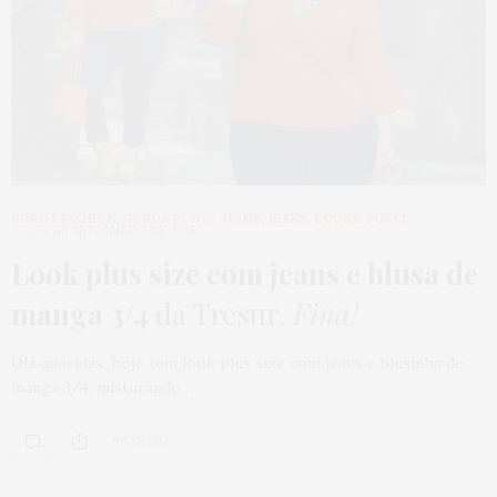
GORDA FASHION
,
GORDA PODE?
,
HOME
,
JEANS
,
LOOKS
,
PUBLI
30 DE NOVEMBRO DE 2015
Look plus size com jeans e blusa de
manga 3/4
da Tresur.
Fina!
Olá queridas, hoje tem look plus size com jeans e blusinha de
manga 3/4, misturando…
101 SHARES