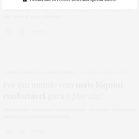
Gente, EU ESTOU SURTANDO! Achei que seria tranquilo fazer
esse post de lojas plus size…
0 SHARES
COMPRAS
,
HOME
,
MODA
,
ONLINE
,
PUBLI
26 DE NOVEMBRO DE 2015
Por um mundo com
mais biquíni
confortável
para a
plus size
!
Olá queridas, esses dias estava pensando em como é importante
um biquíni confortável (ou maiô),…
0 SHARES