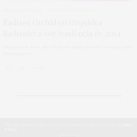
GORDA PODE?
,
LOOKS
10 DE FEVEREIRO DE 2014
Radiant Orchid ou Orquídea
Radiante: a cor tendência de 2014
Olá queridas, todo ano a Pantone indica uma cor como a grande
aposta para o…
0 SHARES
Our site uses cookies. Learn more about our use of cookies:
Cookie
Policy