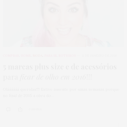
COMPRAS
,
HOME
,
MODA
,
PARA IR
,
ROTEIROS
11 DE JANEIRO DE 2016
5 marcas plus size e de acessórios
para
ficar de olho em 2016
!!!
Oláááááá queridas!!!! Estive ausente por umas semanas porque
no final de 2015 a obra do…
0 SHARES