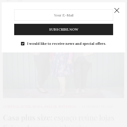
SUBSCRIBE NOW
I would like to receive news and special offers.
COMPRAS
,
HOME
,
MODA
,
PARA IR
,
ROTEIROS
22 DE MAIO DE 2018
Casa plus size:
espaço reúne lojas