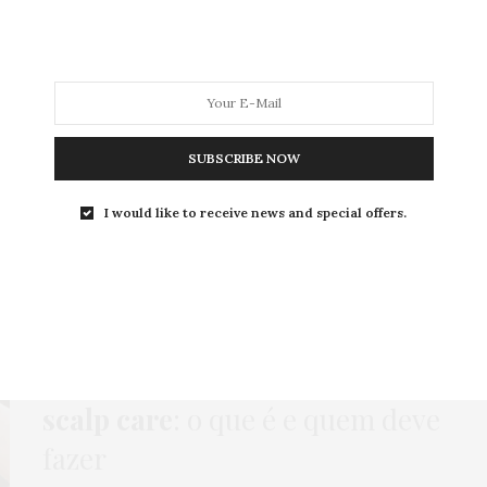
MODA
MODA MASCULINA
BELEZA
SOBRE
SUBSCRIBE NOW
Tag:
RAIZ DOS FIOS
I would like to receive news and special offers.
BEAUTY NEWS
,
BELEZA
,
CABELO
,
HOME
22 DE SETEMBRO DE 2023
Skinificação do cabelo ou
scalp care
: o que é e quem deve
fazer