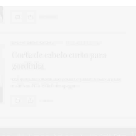
não ir no cabeleireiro mas tá…
109 SHARES
BEAUTY NEWS
,
BELEZA
14 DE ABRIL DE 2014
Corte de cabelo curto para
gordinha
Olá queridas, ontem não resisti e passei a tesoura nas
madeixas. Não é fácil desapegar…
0 SHARES