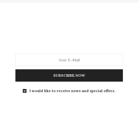
MODA
MODA MASCULINA
BELEZA
SOBRE
Tag:
REPICADO
SUBSCRIBE NOW
I would like to receive news and special offers.
BEAUTY NEWS
,
BELEZA
,
CABELO
,
HOME
2 DE JULHO DE 2020
Corte de cabelo para gordas:
inspirações de cabelos curtos!
Oi, gente linda!!! Quem aí também tá se segurando pra