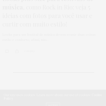
música
, como Rock in Rio: veja 5
ideias com fotos para você usar e
curtir com muito estilo!
Looks para um festival de música devem reunir duas coisas:
estilo e conforto, afinal, não…
0 SHARES
Our site uses cookies. Learn more about our use of cookies:
Cookie
Policy
ACCEPT