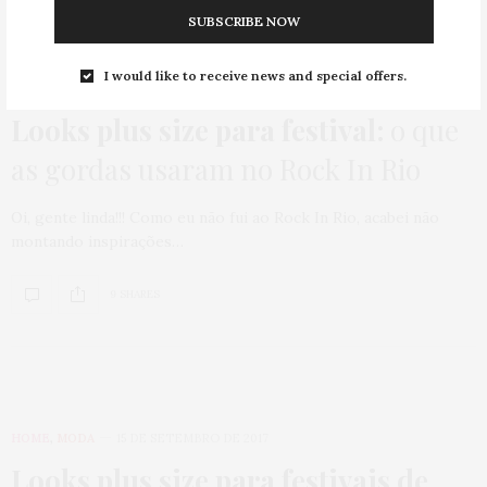
SUBSCRIBE NOW
I would like to receive news and special offers.
COMO USAR
,
HOME
,
MODA
,
ROUBE O LOOK
2 DE OUTUBRO DE 2019
Looks plus size para festival:
o que
as gordas usaram no Rock In Rio
Oi, gente linda!!! Como eu não fui ao Rock In Rio, acabei não
montando inspirações…
9 SHARES
HOME
,
MODA
15 DE SETEMBRO DE 2017
Looks plus size para festivais de