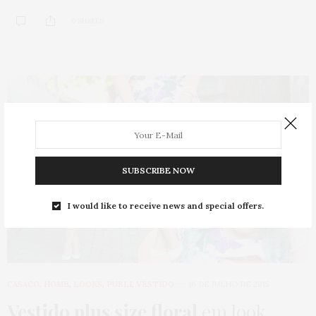
0 SHARES
SUBSCRIBE NOW
I would like to receive news and special offers.
CASACO
,
HOME
,
LOOKS
,
PUBLI
,
VESTIDO
16 DE JULHO DE 2015
Vestido plus size floral
em look