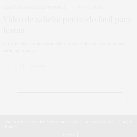
BEAUTY NEWS
,
BELEZA
,
TUTORIAL
16 DE MAIO DE 2014
Vídeo de cabelo: penteado fácil para
festas
Olá queridas, como prometido tá aí o vídeo de cabelo desse
look aqui com o…
0 SHARES
Our site uses cookies. Learn more about our use of cookies:
Cookie
Policy
ACCEPT