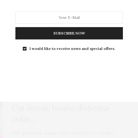
SUBSCRIBE NOW
MODA
MODA MASCULINA
BELEZA
SOBRE
I would like to receive news and special offers.
Tag:
ROSA CHOQUE
GORDA PODE?
,
LOOKS
,
PUBLI
,
SAIA
28 DE OUTUBRO DE 2014
Um decote bonito dispensa
colar…
Olá queridas, nada como um decote bonito