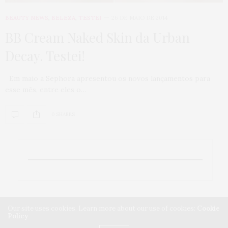
BEAUTY NEWS
,
BELEZA
,
TESTEI
26 DE MAIO DE 2014
BB Cream Naked Skin da Urban
Decay. Testei!
Em maio a Sephora apresentou os novos lançamentos para
esse mês, entre eles o…
0 SHARES
Our site uses cookies. Learn more about our use of cookies:
Cookie
Policy