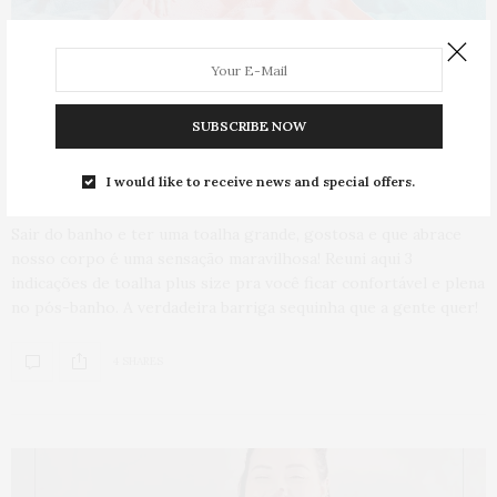
COMPRAS
,
HOME
,
MODA
,
NEWS
,
ONLINE
,
ROTEIROS
10 DE JANEIRO DE 2022
SUBSCRIBE NOW
Toalhas plus size
para ser abraçada
depois do banho!
I would like to receive news and special offers.
Sair do banho e ter uma toalha grande, gostosa e que abrace
nosso corpo é uma sensação maravilhosa! Reuni aqui 3
indicações de toalha plus size pra você ficar confortável e plena
no pós-banho. A verdadeira barriga sequinha que a gente quer!
4 SHARES