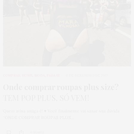
COMPRAS
,
HOME
,
MODA
,
PARA IR
8 DE DEZEMBRO DE 2017
Onde comprar roupas plus size?
TEM POP PLUS, SÓ VEM!
Quem avisa amiga é! ♥ Você finalmente vai sanar sua dúvida
“ONDE COMPRAR ROUPAS PLUS…
0 SHARES