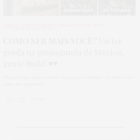
CABELO
,
COMPORTAMENTO
,
DESABAFOS
,
HOME
,
PUBLI
28 DE SETEMBRO DE 2018
COMO SER MAIS VOCÊ?
Vai ter
gorda na propaganda da Maxton,
gente linda! ♥♥
Olá queridas, quero contar uma super novidade e te falar sobre
como ser mais você…
0 SHARES