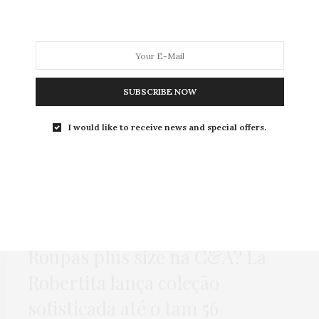
MODA
MODA MASCULINA
BELEZA
SOBRE
SUBSCRIBE NOW
I would like to receive news and special offers.
Tag:
SAIA DE PAETE
ENSAIOS INSPIRADORES
,
HOME
,
MODA
,
NEWS
,
NOTÍCIAS PLUS SIZE
24 DE MARÇO DE 2023
Roupas plus size na C&A? La
Robertita lança coleção
sofisticada até o tam 56