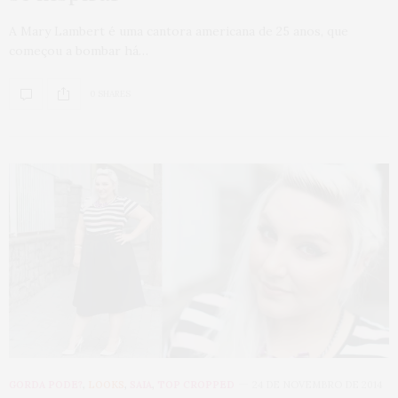
A Mary Lambert é uma cantora americana de 25 anos, que
começou a bombar há…
0 SHARES
GORDA PODE?
,
LOOKS
,
SAIA
,
TOP CROPPED
24 DE NOVEMBRO DE 2014