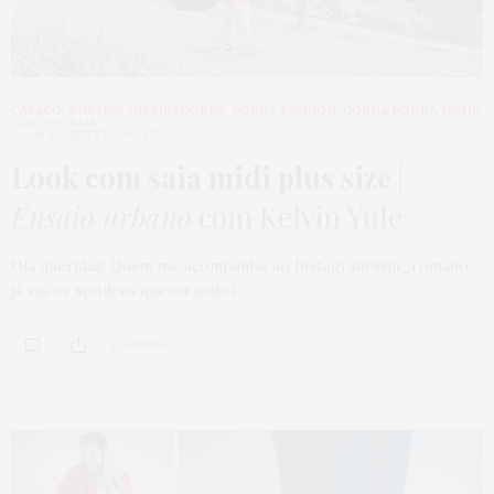
CASACO
,
ENSAIOS INSPIRADORES
,
GORDA FASHION
,
GORDA PODE?
,
HOME
,
LOOKS
,
SAIA
16 DE SETEMBRO DE 2015
Look com saia midi plus size
|
Ensaio urbano
com Kelvin Yule
Olá queridas! Quem me acompanha no Instagram @ju_romano
já viu os spoilers que eu soltei…
12 SHARES