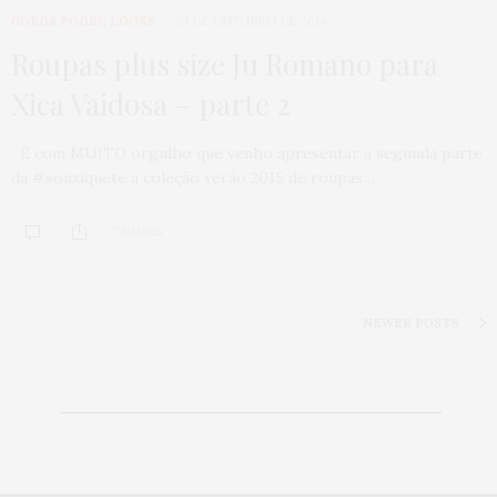
GORDA PODE?
,
LOOKS
21 DE OUTUBRO DE 2014
Roupas plus size Ju Romano para
Xica Vaidosa – parte 2
É com MUITO orgulho que venho apresentar a segunda parte
da #souxiquete a coleção verão 2015 de roupas…
7 SHARES
NEWER POSTS