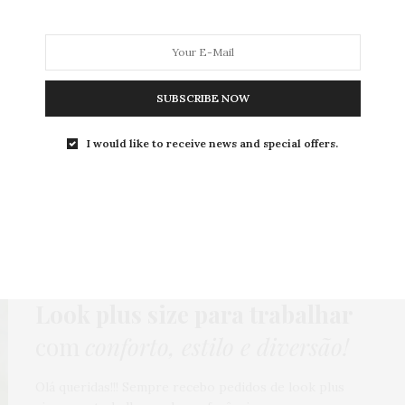
SUBSCRIBE NOW
MODA
MODA MASCULINA
BELEZA
SOBRE
I would like to receive news and special offers.
Tag:
SAIA TULIPA
HOME
,
LOOKS
,
PUBLI
,
VESTIDO
2 DE SETEMBRO DE 2015
Look plus size para trabalhar
com
conforto, estilo e diversão!
Olá queridas!!! Sempre recebo pedidos de look plus