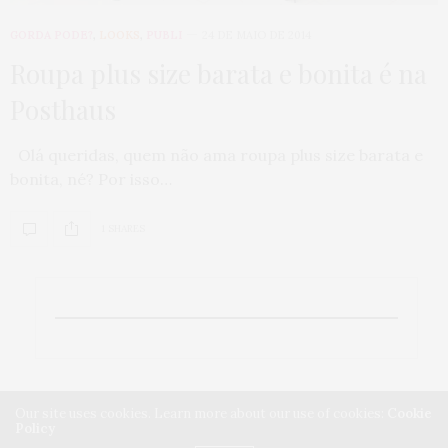
GORDA PODE?
,
LOOKS
,
PUBLI
24 DE MAIO DE 2014
Roupa plus size barata e bonita é na
Posthaus
Olá queridas, quem não ama roupa plus size barata e
bonita, né? Por isso…
1 SHARES
Our site uses cookies. Learn more about our use of cookies:
Cookie
Policy