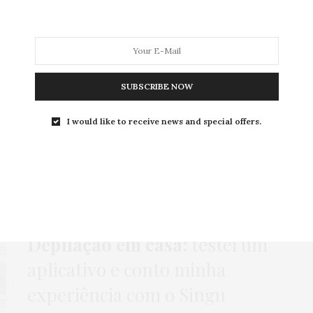
MODA
MODA MASCULINA
BELEZA
SOBRE
SUBSCRIBE NOW
I would like to receive news and special offers.
Tag:
SALÃO EM CASA
BEAUTY NEWS
,
BELEZA
,
HOME
,
TESTEI
23 DE OUTUBRO DE 2017
Depilação em casa:
testei um
aplicativo e conto minha
experiência com o Singu