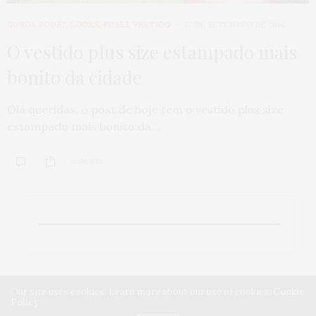
GORDA PODE?
,
LOOKS
,
PUBLI
,
VESTIDO
17 DE SETEMBRO DE 2014
O vestido plus size estampado mais
bonito da cidade
Olá queridas, o post de hoje tem o vestido plus size
estampado mais bonito da…
0 SHARES
Our site uses cookies. Learn more about our use of cookies:
Cookie
Policy