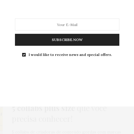
MODA
MODA MASCULINA
BELEZA
SOBRE
SUBSCRIBE NOW
APATO DE TAMANHOS GR
I would like to receive news and special offers.
COMPRAS
,
ENSAIOS INSPIRADORES
,
HOME
,
MODA
,
NEWS
,
NOTÍCIAS PLUS SIZE
,
ONLINE
29 DE JULHO DE 2021
5 collabs plus size
que você
precisa conhecer!
5 collabs de criadoras de conteúdo gordas com marcas