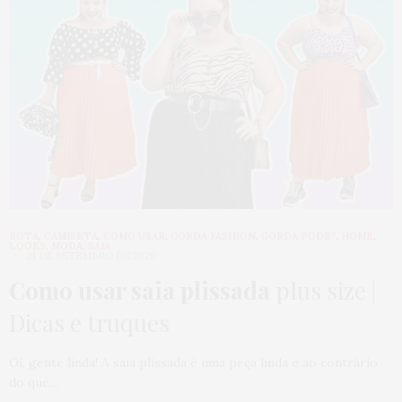
BOTA
,
CAMISETA
,
COMO USAR
,
GORDA FASHION
,
GORDA PODE?
,
HOME
,
LOOKS
,
MODA
,
SAIA
21 DE SETEMBRO DE 2020
Como usar saia plissada
plus size |
Dicas e truques
Oi, gente linda! A saia plissada é uma peça linda e ao contrário
do que…