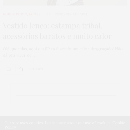
GORDA PODE?
,
LOOKS
2 DE FEVEREIRO DE 2014
Vestido lenço: estampa tribal,
acessórios baratos e muito calor
Olá queridas, aqui em SP tá fazendo um calor desgraçado! Não
dá pra viver de…
0 SHARES
Our site uses cookies. Learn more about our use of cookies:
Cookie
Policy