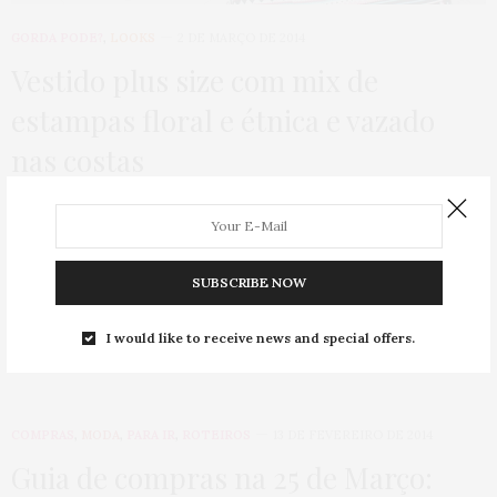
GORDA PODE?
,
LOOKS
2 DE MARÇO DE 2014
Vestido plus size com mix de
estampas floral e étnica e vazado
nas costas
Olá queridas, quando eu vi esse vestido plus size fiquei
absolutamente apaixonada pelo mix de…
SUBSCRIBE NOW
0 SHARES
I would like to receive news and special offers.
COMPRAS
,
MODA
,
PARA IR
,
ROTEIROS
13 DE FEVEREIRO DE 2014
Guia de compras na 25 de Março: