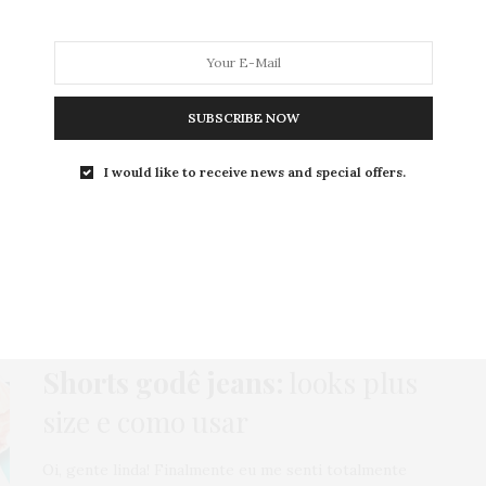
SUBSCRIBE NOW
MODA
MODA MASCULINA
BELEZA
SOBRE
I would like to receive news and special offers.
Tag:
SHORTS GODÊ
COMO USAR
,
HOME
,
JEANS
,
LOOKS
,
MODA
,
SHORT
23 DE OUTUBRO DE 2020
Shorts godê jeans:
looks plus
size e como usar
Oi, gente linda! Finalmente eu me senti totalmente