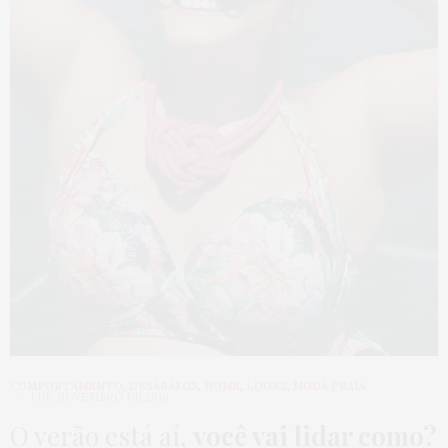
COMPORTAMENTO
,
DESABAFOS
,
HOME
,
LOOKS
,
MODA PRAIA
1 DE NOVEMBRO DE 2018
O verão está aí,
você vai lidar como?