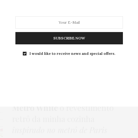
MODA
MODA MASCULINA
BELEZA
SOBRE
SUBSCRIBE NOW
I would like to receive news and special offers.
Tag:
SUBWAY TILES
DECORAÇÃO
,
HOME
,
INSPIRAÇÃO
,
PAREDE
22 DE SETEMBRO DE 2015
Metro White
o revestimento
retrô da minha cozinha
inspirado no metrô de Paris