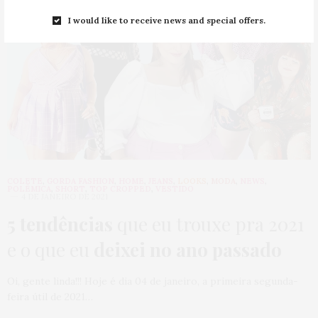
I would like to receive news and special offers.
COLETE
,
GORDA FASHION
,
HOME
,
JEANS
,
LOOKS
,
MODA
,
NEWS
,
POLÊMICA
,
SHORT
,
TOP CROPPED
,
VESTIDO
4 DE JANEIRO DE 2021
5 tendências
que eu trouxe pra 2021
e o que eu
deixei no ano passado
Oi, gente linda!!! Hoje é dia 04 de janeiro, a primeira segunda-
feira útil de 2021…