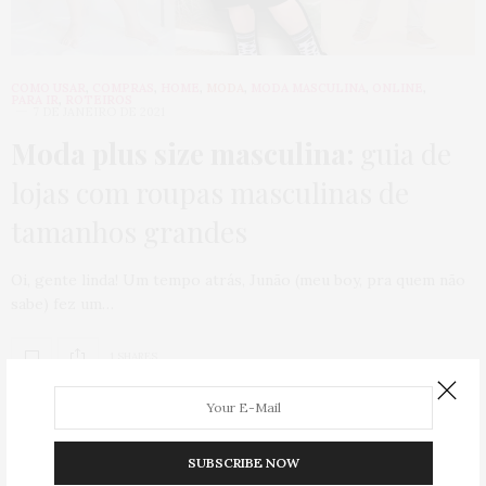
COMO USAR
,
COMPRAS
,
HOME
,
MODA
,
MODA MASCULINA
,
ONLINE
,
PARA IR
,
ROTEIROS
7 DE JANEIRO DE 2021
Moda plus size masculina:
guia de
lojas com roupas masculinas de
tamanhos grandes
Oi, gente linda! Um tempo atrás, Junão (meu boy, pra quem não
sabe) fez um…
1 SHARES
SUBSCRIBE NOW